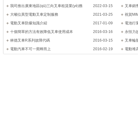
我司推出廣東地區(qū)三向叉車租賃業(yè)務
2022-03-15
叉車銷售
大噸位異型電動叉車定制服務
2021-03-25
祝賀MI
電動叉車防爆知識介紹
2017-01-09
介會成功
電池行業
十個簡單的方法有效降低叉車使用成本
2016-03-16
永恒力
林德叉車R系列故障代碼
2016-03-15
叉車輪胎
電動汽車不可一窩蜂而上
2016-02-19
電動堆