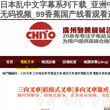
日本乱中文字幕系列下载_亚洲中
无码视频_99香蕉国产线看观
首頁
電動叉車
物流設備
設備租賃
維護保養(yǎng)
熱門關鍵詞：三向叉車 三向堆垛車 窄通道叉車 廣州叉車 廣州電動叉車 電動叉車租賃