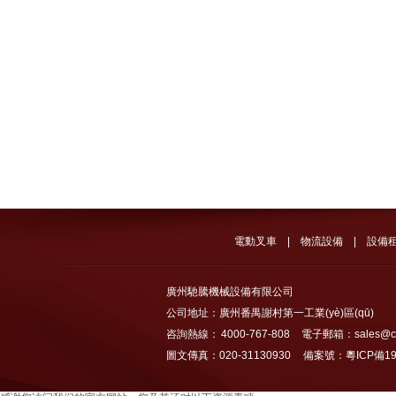
電動叉車
|
物流設備
|
設備
廣州馳騰機械設備有限公司
公司地址：廣州番禺謝村第一工業(yè)區(qū)
咨詢熱線： 4000-767-808 電子郵箱：sales@chi
圖文傳真：020-31130930
備案號：粵ICP備19