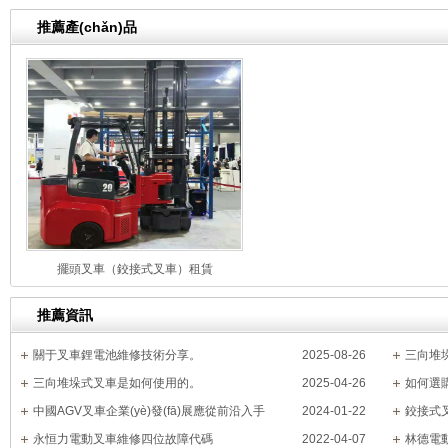
推薦產(chǎn)品
擺頭叉車（鉸接式叉車）租賃
推薦資訊
關于叉車鋰電池維修技術分享。
2025-08-26
三向堆
三向堆垛式叉車是如何使用的。
2025-04-26
如何選購
中國AGV叉車企業(yè)發(fā)展應從前沿入手
2024-01-22
鉸接式叉
永恒力電動叉車維修四位故障代碼
2022-04-07
林德電動